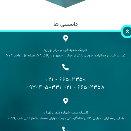
دانستنی ها
کلینیک شعبه غرب و مرکز تهران:
تهران، خیابان جمالزاده جنوبی، بالاتر از خیابان جمهوری، پلاک 78، طبقه اول، واحد 4 و 5
66502350 - 021
09304050331
66502358 - 021
کلینیک شعبه شرق و شمال تهران:
ابتدای پاسداران، خیابان کاشی ها(نگارستان دوم)، خیابان مسجد جامع غدیر خم، پلاک 11