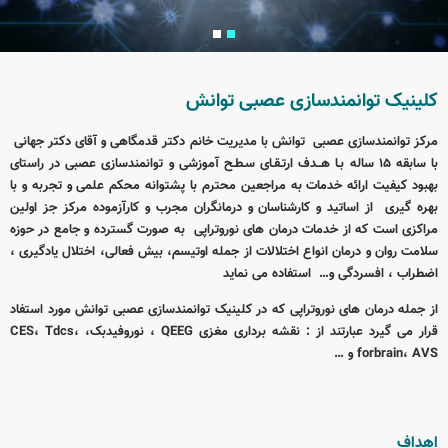
کلینیک توانمندسازی عصبی توانش
مرکز توانمندسازی عصبی توانش با مدیریت خانم دکتر قدمگاهی و آقای دکتر جهانی
با سابقه 15 ساله بـا هــدف ارتـقـای سـطـح آموزشی و توانمندسازی عصبی در راستای
بهبود کیفیت ارائه خدمات به مراجعین محترم با پشتوانه محکم علمی و تجربه و با
بهره گیری از اساتید و کارشناسان و درمانگران مجرب و کارآزموده مرکز جز اولین
مراکزی است که از خدمات درمان های نوروتراپی به صورت گسترده و جامع در حوزه
سلامت روان و درمان انواع اختلالات از جمله اوتیسم، بیش فعالی، اختلال یادگیری ،
اضطراب ، افسردگی و… استفاده می نماید
از جمله درمان های نوروتراپی که در کلینیک توانمندسازی عصبی توانش مورد استفاد
قرار می گیرد عبارتند از :
نقشه برداری مغزی
QEEG
، نوروفیدبک،
،
Tdcs
،
CES
AVS
،
forbrain
و …
اهداف