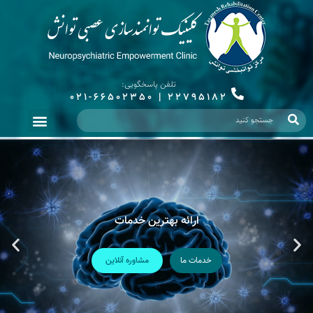
تلفن پاسخگویی:
021-66502350
|
22795182
ارائه بهترین خدمات
خدمات ما
مشاوره آنلاین