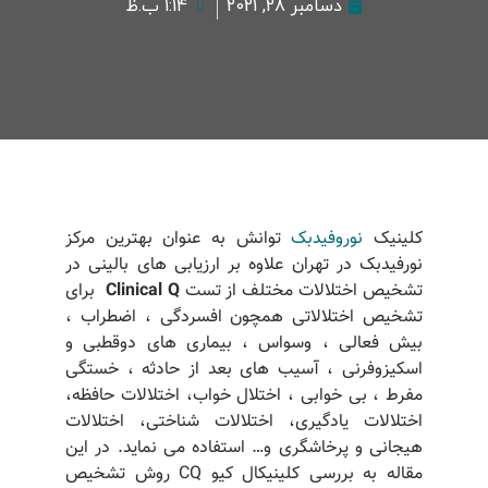
دسامبر 28, 2021
1:14 ب.ظ
کلینیک
نوروفیدبک
توانش به عنوان بهترین مرکز
نورفیدبک در تهران علاوه بر ارزیابی های بالینی در
تشخیص اختلالات مختلف از تست
Clinical Q
برای
تشخیص اختلالاتی همچون افسردگی ، اضطراب ،
بیش فعالی ، وسواس ، بیماری های دوقطبی و
اسکیزوفرنی ، آسیب های بعد از حادثه ، خستگی
مفرط ، بی خوابی ، اختلال خواب، اختلالات حافظه،
اختلالات یادگیری، اختلالات شناختی، اختلالات
هیجانی و پرخاشگری و… استفاده می نماید. در این
مقاله به بررسی کلینیکال کیو CQ روش تشخیص