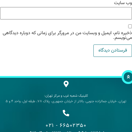
‌ سایت
یره نام، ایمیل و وبسایت من در مرورگر برای زمانی که دوباره دیدگاهی
‌نویسم.
کلینیک شعبه غرب و مرکز تهران:
تهران، خیابان جمالزاده جنوبی، بالاتر از خیابان جمهوری، پلاک 78، طبقه اول، واحد 4 و 5
66502350 - 021