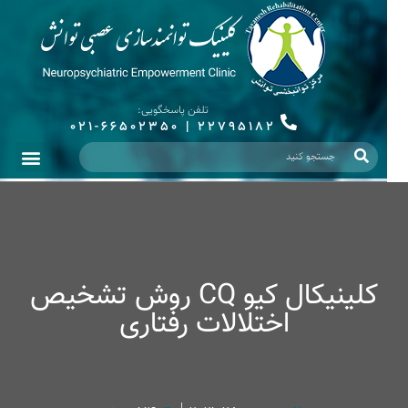
تلفن پاسخگویی:
021-66502350
|
22795182
کلینیکال کیو CQ روش تشخیص
اختلالات رفتاری