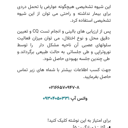
این شیوه تشخیصی هیچگونه عوارض یا تحمل دردی
برای بیمار نداشته و راحتی می توان از این شیوه
تشخیصی استفاده کرد.
پس از ارزیابی های بالینی و انجام تست CQ و تعیین
دقیق محل و نوع اختلال، می توان میزان فعالیت
سلولهای عصبی آن ناحیه مشکل دار را توسط
نوروتراپی و طی جلساتی به حالت طبیعی برگرداند.و
طی چندین جلسه بهبودی حاصل شود.
جهت کسب اطلاعات بیشتر با شماه های زیر تماس
حاصل بفرمایید.
02166570947-8
واتس آپ
09304050331
برای امتیاز به این نوشته کلیک کنید!
[کل:
1
میانگین:
5
]