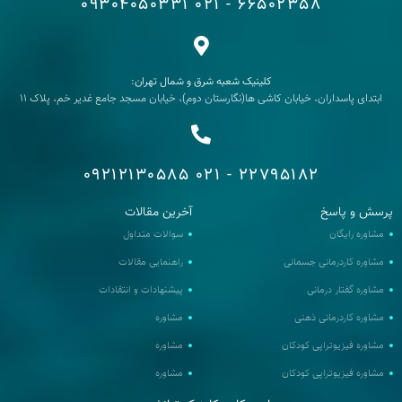
09304050331
66502358 - 021
کلینیک شعبه شرق و شمال تهران:
ابتدای پاسداران، خیابان کاشی ها(نگارستان دوم)، خیابان مسجد جامع غدیر خم، پلاک 11
09212130585
22795182 - 021
رسش و پاسخ
آخرین مقالات
مشاوره رایگان
سوالات متداول
مشاوره کاردرمانی جسمانی
راهنمایی مقالات
مشاوره گفتار درمانی
پیشنهادات و انتقادات
مشاوره کاردرمانی ذهنی
مشاوره
مشاوره فیزیوتراپی کودکان
مشاوره
مشاوره فیزیوتراپی کودکان
مشاوره