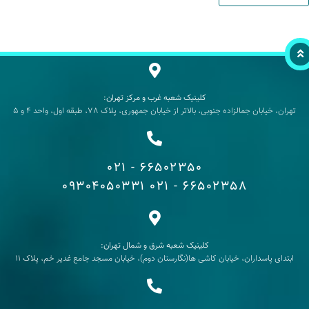
کلینیک شعبه غرب و مرکز تهران:
تهران، خیابان جمالزاده جنوبی، بالاتر از خیابان جمهوری، پلاک 78، طبقه اول، واحد 4 و 5
66502350 - 021
09304050331
66502358 - 021
کلینیک شعبه شرق و شمال تهران:
ابتدای پاسداران، خیابان کاشی ها(نگارستان دوم)، خیابان مسجد جامع غدیر خم، پلاک 11