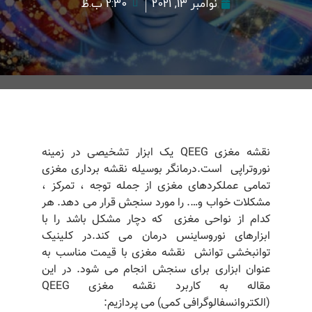
نوامبر 13, 2021
2:30 ب.ظ
نقشه مغزی QEEG یک ابزار تشخیصی در زمینه
نوروتراپی است.درمانگر بوسیله نقشه برداری مغزی
تمامی عملکردهای مغزی از جمله توجه ، تمرکز ،
مشکلات خواب و…. را مورد سنجش قرار می دهد. هر
کدام از نواحی مغزی که دچار مشکل باشد را با
ابزارهای نوروساینس درمان می کند.در کلینیک
توانبخشی توانش نقشه مغزی با قیمت مناسب به
عنوان ابزاری برای سنجش انجام می شود. در این
مقاله به کاربرد نقشه مغزی QEEG
(الکتروانسفالوگرافی کمی) می پردازیم: