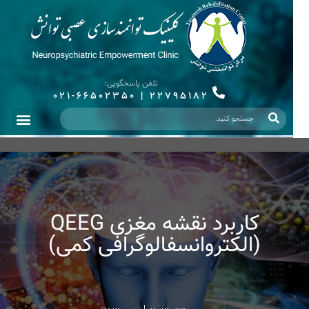
تلفن پاسخگویی:
021-66502350
|
22795182
کاربرد نقشه مغزی QEEG
(الکتروانسفالوگرافی کمی)