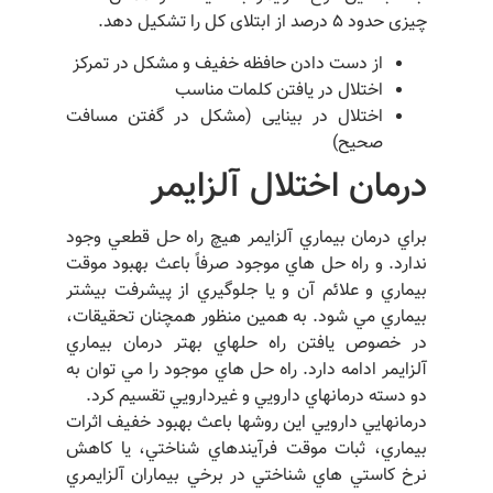
چیزی حدود ۵ درصد از ابتلای کل را تشکیل دهد.
از دست دادن حافظه خفیف و مشکل در تمرکز
اختلال در یافتن کلمات مناسب
اختلال در بینایی (مشکل در گفتن مسافت
صحیح)
درمان اختلال آلزايمر
براي درمان بيماري آلزايمر هيچ راه حل قطعي وجود
ندارد. و راه حل هاي موجود صرفاً باعث بهبود موقت
بيماري و علائم آن و يا جلوگيري از پيشرفت بيشتر
بيماري مي شود. به همين منظور همچنان تحقيقات،
در خصوص يافتن راه حلهاي بهتر درمان بيماري
آلزايمر ادامه دارد. راه حل هاي موجود را مي توان به
دو دسته درمانهاي دارويي و غيردارويي تقسيم كرد.
درمانهايي دارويي اين روشها باعث بهبود خفيف اثرات
بيماري، ثبات موقت فرآيندهاي شناختي، يا كاهش
نرخ كاستي هاي شناختي در برخي بيماران آلزايمري