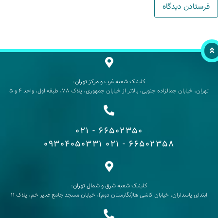
کلینیک شعبه غرب و مرکز تهران:
تهران، خیابان جمالزاده جنوبی، بالاتر از خیابان جمهوری، پلاک 78، طبقه اول، واحد 4 و 5
66502350 - 021
09304050331
66502358 - 021
کلینیک شعبه شرق و شمال تهران:
ابتدای پاسداران، خیابان کاشی ها(نگارستان دوم)، خیابان مسجد جامع غدیر خم، پلاک 11