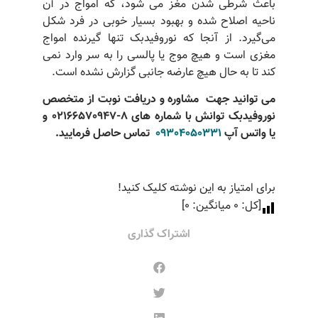
باعث شرطی شدن مغز می شود، که امواج در آن
ناحیه اصلاح شده و بهبود بسیار خوبی در فرد شکل
می‌گیرد. از آنجا که نوروفیدبک تنها گیرنده امواج
مغزی است و هیچ موج یا پالسی را به سر وارد نمی
کند تا به حال هیچ عارضه جانبی گزارش نشده است.
می توانید جهت مشاوره و دریافت نوبت از
متخصص
نوروفیدبک
توانش با شماره های 8-02166570947 و
یا واتس آپ
09304050331
تماس حاصل فرمایید
.
برای امتیاز به این نوشته کلیک کنید!
[کل:
0
میانگین:
0
]
اشتراک گذاری