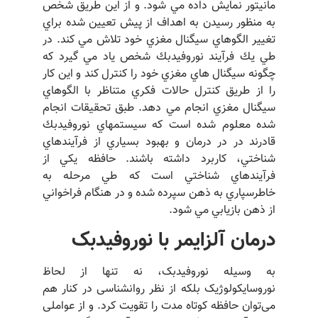
مانيتور نمايش داده مي شود. و از اين طريق شخص
به منظور رسيدن به اهداف از پيش تعيين شده براي
تغيير الگوهاي سيگنال مغزي خود تلاش مي كند. در
طي يك فرآيند نوروفيدبك شخص ياد مي گيرد كه
چگونه سيگنال هاي مغزي خود را كنترل كند و اين كار
را از طريق كنترل حالات فكري متناظر با الگوهاي
سيگنال مغزي انجام مي دهد. طبق تحقيقات انجام
شده معلوم شده است كه سيستمهاي نوروفيدبك
قادرند در در درمان و بهبود بسياري از فرآيندهاي
شناختي، كاربرد داشته باشند. حافظه يكي از
فرآيندهاي شناختي است كه طي مرحله به
خاطرسپاري به ذهن سپرده شده و در هنگام فراخواني
از ذهن بازيابي مي شود.
درمان آلزایمر با نوروفیدبک
به وسیله نوروفیدبک، نه تنها از لحاظ
نوروسایکولوژیک بلکه از نظر روانشناسی در کنار هم
می‌توان حافظه کوتاه مدت را تقویت کرد. و از عواملی