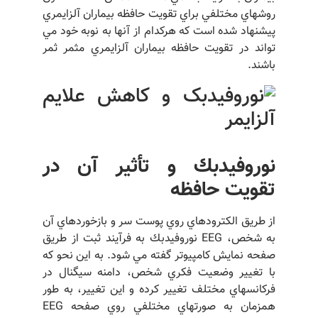
روشهاي مختلفي براي تقويت حافظه بيماران آلزايمري
پيشنهاد شده است كه هركدام از آنها به نوبه خود مي
تواند در تقويت حافظه بيماران آلزايمري مثمر ثمر
باشند.
نوروفيدبك و تأثير آن در
تقويت حافظه
از طريق الكترودهاي روي پوست سر و بازخوردهاي آن
به شخص، EEG نوروفيدبك به فرآيند ثبت از طريق
صفحه نمايش كامپيوتر گفته مي شود. به اين نحو كه
با تغيير وضعيت فكري شخص، دامنه سيگنال در
فركانسهاي مختلف تغيير كرده و اين تغيير، به طور
همزمان به صورتهاي مختلفي روي صفحه EEG