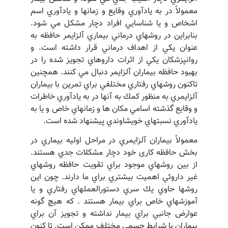
معمولاً در به يادآوري وقايع و زمانها و يادآوري اسم
اشخاص و يا شناسايي افراد دچار مشكل مي شود.
بنابراين در روشهاي درماني بيماري آلزايمر حافظه به
عنوان يكي از اهداف درماني قرار داشته است. و
روانپزشكان يكي از اثرات داروهاي تجويز شده را در
بهبود حافظه بيماران آلزايمر دنبال مي كنند. همچنين
تاكنون روشهاي رفتاري مختلفي براي تمرين با بيماران
آلزايمري به منظور كمك به آنها در به يادآوري خاطرات
و وقايع گذشته اسامي مكان ها و زمانهاي خاص و يا به
يادآوري نسبتهاي خويشاوندي پيشنهاد شده است.
معمولاً بيماران آلزايمري در مراحل اوليه بيماري در
بخش حافظه كاری خود دچار مشكلات جدي هستند.
از بين روشهاي موجود براي تقويت حافظه روشهاي
غير داروئي اهميت بيشتري براي ما دارند. چون اين
روشها حاوي يك سري دستورالعملهاي رفتاري و يا
آموزشهاي خاص براي بيمار هستند . كه هيچ گونه
عوارض جانبي براي بيمار نداشته و تجويز آن براي
بيماران با شرايط جسمي مختلف ممكن است. تا كنون