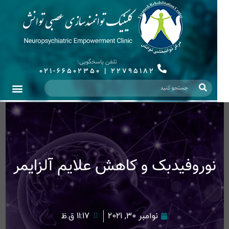
تلفن پاسخگویی:
021-66502350
|
22795182
نوروفیدبک و کاهش علایم آلزایمر
نوامبر 30, 2021
11:17 ق.ظ