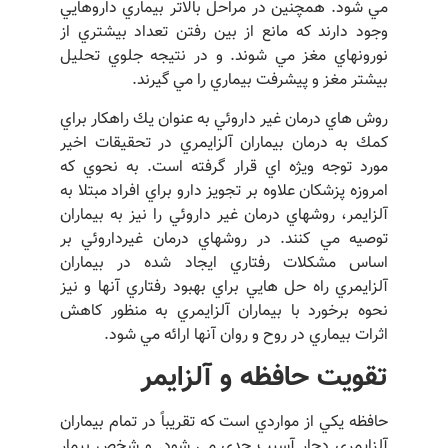
مي شود. همچنين در مراحل بالاتر بيماري داروهايي
وجود دارند كه مانع از بين رفتن تعداد بيشتري از
نورونهاي مغز مي شوند. و در نتيجه جلوي تحليل
بيشتر مغز و پيشرفت بيماري را مي گيرند.
روش هاي درمان غير داروئي به عنوان يك راهكار براي
كمك به درمان بيماران آلزايمري در تحقيقات اخير
مورد توجه ويژه اي قرار گرفته است. به نحوي كه
امروزه پزشكان علاوه بر تجويز دارو براي افراد مبتلا به
آلزايمر، روشهاي درمان غير داروئي را نيز به بيماران
توصيه مي كنند. در روشهاي درمان غيرداروئي بر
اساس مشكلات رفتاري ايجاد شده در بيماران
آلزايمري راه حل هايي براي بهبود رفتاري آنها و نيز
نحوه برخورد با بيماران آلزايمري به منظور كاهش
اثرات بيماري در روح و روان آنها ارائه مي شود.
تقويت حافظه و آلزايمر
حافظه يكي از مواردي است كه تقريباً در تمام بيماران
آلزايمري دچار آسيب جدي مي شود. و شخص بيمار