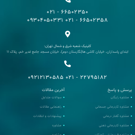
66502350 - 021
09304050331
66502358 - 021
کلینیک شعبه شرق و شمال تهران:
ابتدای پاسداران، خیابان کاشی ها(نگارستان دوم)، خیابان مسجد جامع غدیر خم، پلاک 11
09212130585
22795182 - 021
رسش و پاسخ
آخرین مقالات
مشاوره رایگان
سوالات متداول
مشاوره کاردرمانی جسمانی
راهنمایی مقالات
مشاوره گفتار درمانی
پیشنهادات و انتقادات
مشاوره کاردرمانی ذهنی
مشاوره
مشاوره فیزیوتراپی کودکان
مشاوره