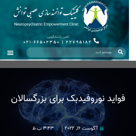
تلفن پاسخگویی:
021-66502350
|
22795182
فواید نوروفیدبک برای بزرگسالان
آگوست 16, 2022
3:43 ب.ظ