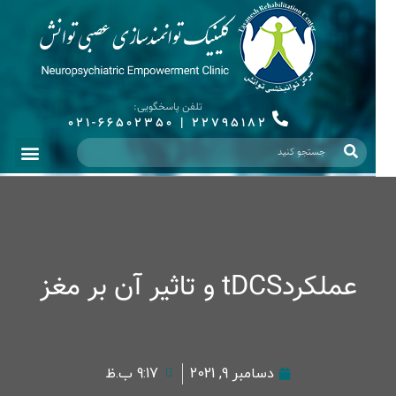
تلفن پاسخگویی:
021-66502350
|
22795182
عملکردtDCS و تاثیر آن بر مغز
دسامبر 9, 2021
9:17 ب.ظ