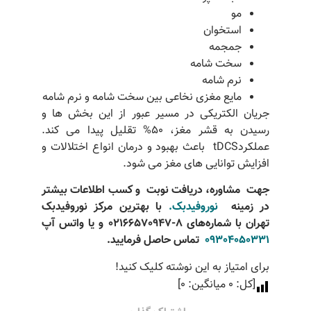
مو
استخوان
جمجمه
سخت شامه
نرم شامه
مایع مغزی نخاعی بین سخت شامه و نرم شامه
جریان الکتریکی در مسیر عبور از این بخش ها و
رسیدن به قشر مغز، ۵۰% تقلیل پیدا می کند.
عملکردtDCS باعث بهبود و درمان انواع اختلالات و
افزایش توانایی های مغز می شود.
جهت
مشاوره، دریافت نوبت
و کسب اطلاعات بیشتر
در زمینه
نوروفیدبک.
با بهترین مرکز نوروفیدبک
تهران
با شماره‌های 8-02166570947 و یا واتس آپ
09304050331
تماس حاصل فرمایید
.
برای امتیاز به این نوشته کلیک کنید!
[کل:
0
میانگین:
0
]