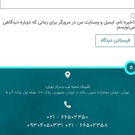
یره نام، ایمیل و وبسایت من در مرورگر برای زمانی که دوباره دیدگاهی
‌نویسم.
کلینیک شعبه غرب و مرکز تهران:
تهران، خیابان جمالزاده جنوبی، بالاتر از خیابان جمهوری، پلاک 78، طبقه اول، واحد 4 و 5
66502350 - 021
09304050331
66502358 - 021