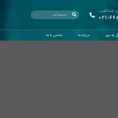
فن پاسخگویی:
021-6
 راه دور
درباره ما
تماس با ما