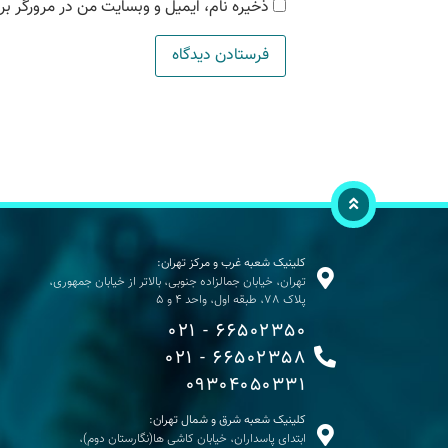
ذخیره نام، ایمیل و وبسایت من در مرورگر بر
کلینیک شعبه غرب و مرکز تهران:
تهران، خیابان جمالزاده جنوبی، بالاتر از خیابان جمهوری،
پلاک 78، طبقه اول، واحد 4 و 5
66502350 - 021
66502358 - 021
09304050331
کلینیک شعبه شرق و شمال تهران:
ابتدای پاسداران، خیابان کاشی ها(نگارستان دوم)،