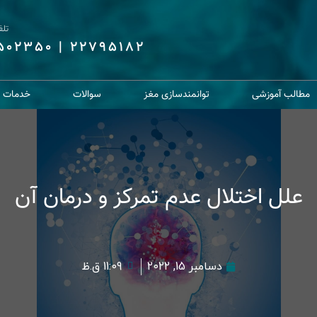
تل
6502350
|
22795182
مطالب آموزشی
توانمندسازی مغز
سوالات
خدمات از
علل اختلال عدم تمرکز و درمان آن
دسامبر 15, 2022
11:09 ق.ظ