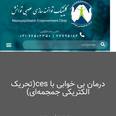
تلفن پاسخگویی:
021-66502350
|
22795182
درمان بی خوابی با ces(تحریک
الکتریکی جمجمه‌ای)