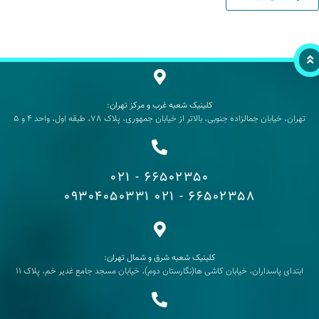
کلینیک شعبه غرب و مرکز تهران:
تهران، خیابان جمالزاده جنوبی، بالاتر از خیابان جمهوری، پلاک 78، طبقه اول، واحد 4 و 5
66502350 - 021
09304050331
66502358 - 021
کلینیک شعبه شرق و شمال تهران:
ابتدای پاسداران، خیابان کاشی ها(نگارستان دوم)، خیابان مسجد جامع غدیر خم، پلاک 11