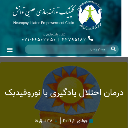
تلفن پاسخگویی:
021-66502350
|
22795182
درمان اختلال یادگیری با نوروفیدبک
جولای 2, 2021
11:38 ق.ظ