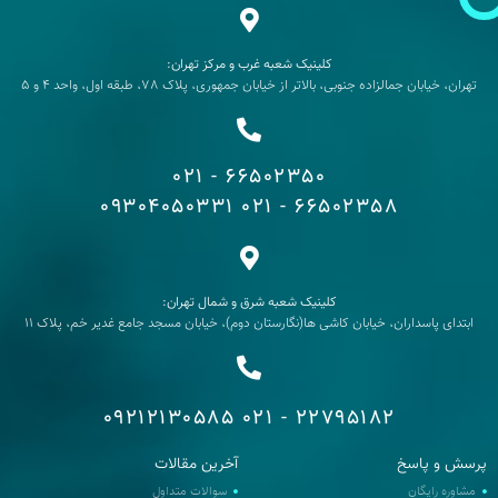
کلینیک شعبه غرب و مرکز تهران:
تهران، خیابان جمالزاده جنوبی، بالاتر از خیابان جمهوری، پلاک 78، طبقه اول، واحد 4 و 5
66502350 - 021
09304050331
66502358 - 021
کلینیک شعبه شرق و شمال تهران:
ابتدای پاسداران، خیابان کاشی ها(نگارستان دوم)، خیابان مسجد جامع غدیر خم، پلاک 11
09212130585
22795182 - 021
رسش و پاسخ
آخرین مقالات
مشاوره رایگان
سوالات متداول