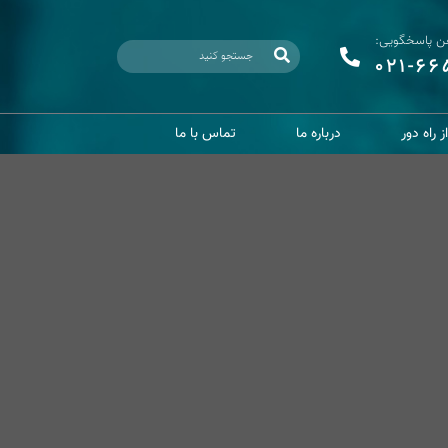
فن پاسخگویی:
021-6
 راه دور
درباره ما
تماس با ما