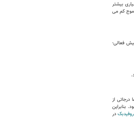
اری بیشتر
 موج کم می
یش فعالی-
.
 درجاتی از
. بنابراین
روفیدبک
در