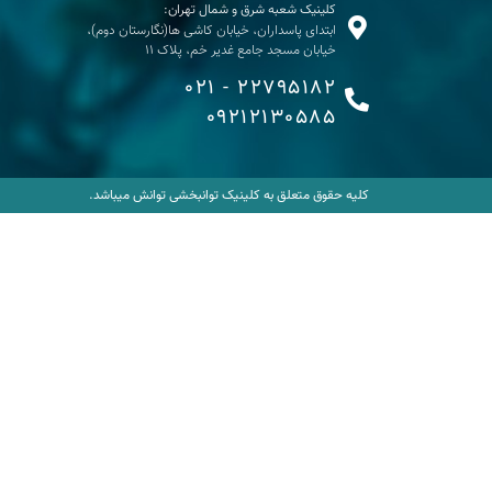
کلینیک شعبه شرق و شمال تهران:
ابتدای پاسداران، خیابان کاشی ها(نگارستان دوم)،
خیابان مسجد جامع غدیر خم، پلاک 11
22795182 - 021
09212130585
کلیه حقوق متعلق به کلینیک توانبخشی توانش میباشد.