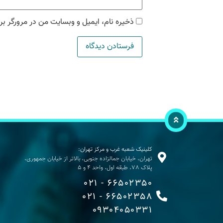
ذخیره نام، ایمیل و وبسایت من در مرورگر بر
کلینیک شعبه غرب و مرکز تهران:
تهران، خیابان جمالزاده جنوبی، بالاتر از خیابان جمهوری،
پلاک 78، طبقه اول، واحد 4 و 5
66502350 - 021
66502358 - 021
09304050331