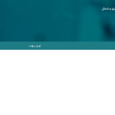
ق و شمال
نورو ریهب