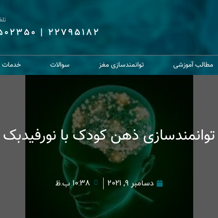
تل
6502350
|
22795182
مطالب آموزشی
توانمندسازی مغز
سوالات
خدمات از
توانمندسازی ذهن کودک با نورفیدبک
دسامبر 9, 2021
10:38 ب.ظ