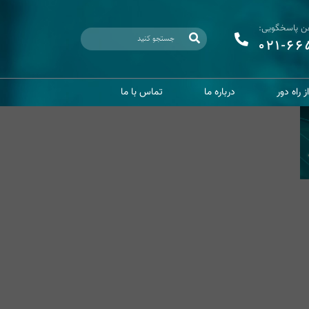
فن پاسخگویی:
021-6
 راه دور
درباره ما
تماس با ما