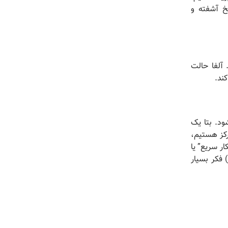
خ آشفته و
آلفا حالت
ند.
ود.
بتا یک
رکز هستیم،
 “بیکار سریع” یا
 3، 22-38 هرتز) فکر بسیار