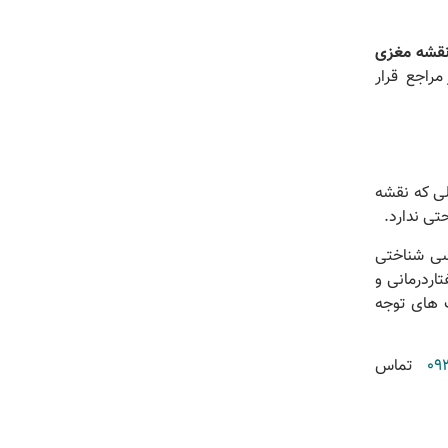
قشه مغزی
مراجع قرار
لی که نقشه
تی ندارد.
سی شناختی
اردرمانی و
 های توجه
09
تماس