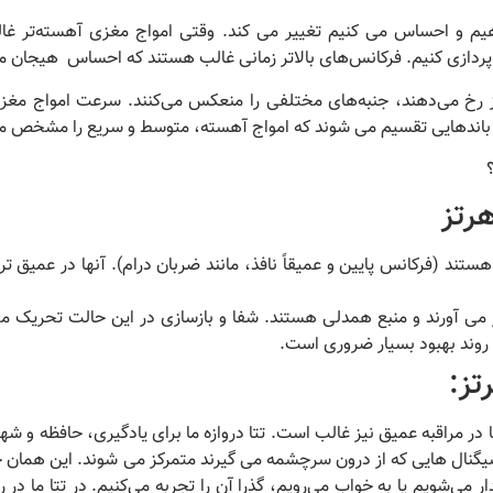
دهیم و احساس می کنیم تغییر می کند. وقتی امواج مغزی آهسته‌تر غا
ردازی کنیم. فرکانس‌های بالاتر زمانی غالب هستند که احساس هیجان می
خ می‌دهند، جنبه‌های مختلفی را منعکس می‌کنند. سرعت امواج مغ
به باندهایی تقسیم می شوند که امواج آهسته، متوسط و سریع را مشخص می
تند (فرکانس پایین و عمیقاً نافذ، مانند ضربان درام).
آنها در عمیق تر
ر می آورند و منبع همدلی هستند.
شفا و بازسازی در این حالت تحریک م
وند بهبود بسیار ضروری است.
 در مراقبه عمیق نیز غالب است.
تتا دروازه ما برای یادگیری، حافظه و ش
 سیگنال هایی که از درون سرچشمه می گیرند متمرکز می شوند.
این همان ح
 می‌شویم یا به خواب می‌رویم، گذرا آن را تجربه می‌کنیم.
در تتا ما در 