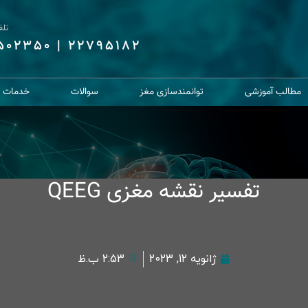
تل
6502350
|
22795182
مطالب آموزشی
توانمندسازی مغز
سوالات
خدمات از
تفسیر نقشه مغزی QEEG
ژانویه 12, 2023
2:53 ب.ظ