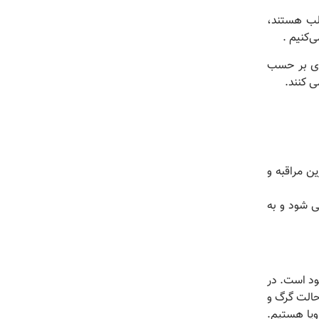
لب هستند،
‌کنیم .
زی بر حسب
 کنند.
ین مراقبه و
ی شود و به
هود است.
در
الت گرگ و
رویا هستیم.