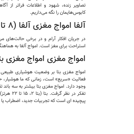
تصاویر زنده، شهود و اطلاعات فراتر از آگا
کابوس‌هایمان را نگه می‌داریم.
آلفا
امواج مغزی آلفا (8 تا 12 هرتز):
در جریان افکار آرام و در برخی حالت‌های مر
استراحت برای مغز است.
امواج آلفا به هماه
امواج مغزی
امواج مغزی بت
امواج مغزی بتا بر وضعیت هوشیاری طبیعی م
فعالیت «سریع» است، زمانی که ما هوشیار، ح
وجود دارد.
امواج مغزی بتا بیشتر به سه باند 
تفکر در نظر گرفت.
بتا (بتا 2، 15 تا 22 هرتز) درگیری بالا یا کشف فعالانه چیزی است.
پیچیده ای است که تجربیات جدید، اضطراب یا هی