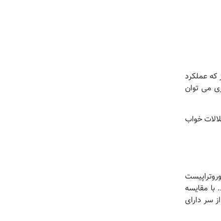
 که عملکرد
زی می توان
OC) ، صرع، اسکیزوفرنی اختلالات خواب
وروتراپیست
با مقایسه
ز سر دارای