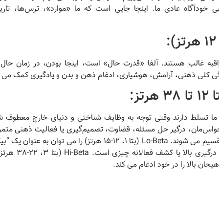
هی خودآگاه عادی ما.
اینجا جایی است که ما «موارد»، ترس‌ها، تاری
اقبه غالب هستند.
آلفا «قدرت حال» است، اینجا بودن، در زمان حال.
نگی کلی ذهنی، آرامش، هوشیاری، ادغام ذهن و بدن و یادگیری کمک می ک
ا
12 تا 38 هرتز:
ا تسلط دارند وقتی توجه به وظایف شناختی و دنیای خارج معطوف ش
واس‌مان، درگیر حل مسئله، قضاوت، تصمیم‌گیری یا فعالیت ذهنی متم
تقسیم می شوند.
Lo-Beta (بتا 1، 12-15 هرتز) را می توان به عنوان یک
Hi-Beta (بتا
جان بالا را در خود ادغام می کند.