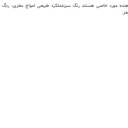
نده مورد خاصی هستند رنگ سبزعملکرد طبیعی امواج مغزی، رنگ ق
غز.