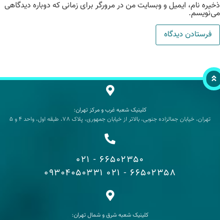
یره نام، ایمیل و وبسایت من در مرورگر برای زمانی که دوباره دیدگاهی
‌نویسم.
کلینیک شعبه غرب و مرکز تهران:
تهران، خیابان جمالزاده جنوبی، بالاتر از خیابان جمهوری، پلاک 78، طبقه اول، واحد 4 و 5
66502350 - 021
09304050331
66502358 - 021
کلینیک شعبه شرق و شمال تهران: