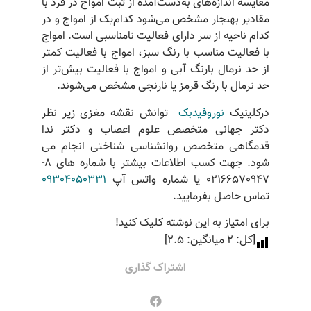
مقایسه اندازه‌های به‌دست‌آمده از ثبت امواج در فرد با
مقادیر بهنجار مشخص می‌شود کدام‌یک از امواج و در
کدام ناحیه از سر دارای فعالیت نامناسبی است. امواج
با فعالیت مناسب با رنگ سبز، امواج با فعالیت کمتر
از حد نرمال بارنگ آبی و امواج با فعالیت بیش‌تر از
حد نرمال با رنگ قرمز یا نارنجی مشخص می‌شوند.
درکلینیک
نوروفیدبک
توانش نقشه مغزی زیر نظر
دکتر جهانی متخصص علوم اعصاب و دکتر ندا
قدمگاهی متخصص روانشناسی شناختی انجام می
شود. جهت کسب اطلاعات بیشتر با شماره های 8-
02166570947 یا شماره واتس آپ
09304050331
تماس حاصل بفرمایید.
برای امتیاز به این نوشته کلیک کنید!
[کل:
2
میانگین:
2.5
]
اشتراک گذاری