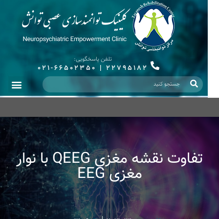
تلفن پاسخگویی:
021-66502350
|
22795182
تفاوت نقشه مغزی QEEG با نوار
مغزی EEG