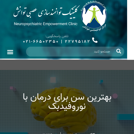
تلفن پاسخگویی:
021-66502350
|
22795182
بهترین سن برای درمان با
نوروفیدبک