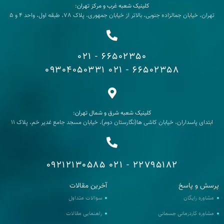
کلینیک شعبه غرب و مرکز تهران:
تهران، خیابان جمالزاده جنوبی، بالاتر از خیابان جمهوری، پلاک 78، طبقه اول، واحد 4 و 5
66502350 - 021
09304050331
66502358 - 021
کلینیک شعبه شرق و شمال تهران:
ابتدای پاسداران، خیابان کاشی ها(نگارستان دوم)، خیابان مسجد جامع غدیر خم، پلاک 11
09212130585
22795182 - 021
رسش و پاسخ
آخرین مقالات
مشاوره رایگان
سوالات متداول
مشاوره کاردرمانی جسمانی
راهنمایی مقالات