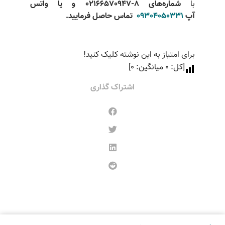
با
شماره‌های 8-02166570947 و یا واتس
آپ
09304050331
تماس حاصل فرمایید
.
برای امتیاز به این نوشته کلیک کنید!
[کل:
0
میانگین:
0
]
اشتراک گذاری