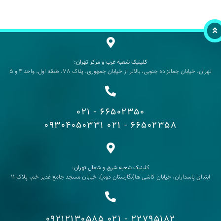
کلینیک شعبه غرب و مرکز تهران:
تهران، خیابان جمالزاده جنوبی، بالاتر از خیابان جمهوری، پلاک 78، طبقه اول، واحد 4 و 5
66502350 - 021
09304050331
66502358 - 021
کلینیک شعبه شرق و شمال تهران:
ابتدای پاسداران، خیابان کاشی ها(نگارستان دوم)، خیابان مسجد جامع غدیر خم، پلاک 11
09212130585
22795182 - 021