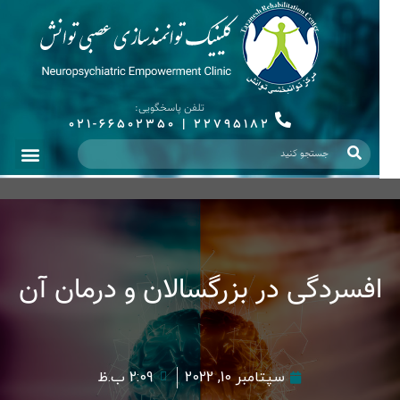
تلفن پاسخگویی:
021-66502350
|
22795182
افسردگی در بزرگسالان و درمان آن
سپتامبر 10, 2022
2:09 ب.ظ