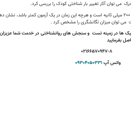
رک می توان آثار تغيير بار شناختی کودک را بررسی کرد.
بهترين طول زمان ارائه ی يک تحريک بين 50 تا 200 ميلی ثانيه است و هرچه اين زمان در يک آزمون کمتر باشد، 
نیک ها در زمینه تست
و سنجش های روانشناختی در خدمت شما عزیزان 
صل بفرمایید
02166570947-8
واتس آپ
09304050331