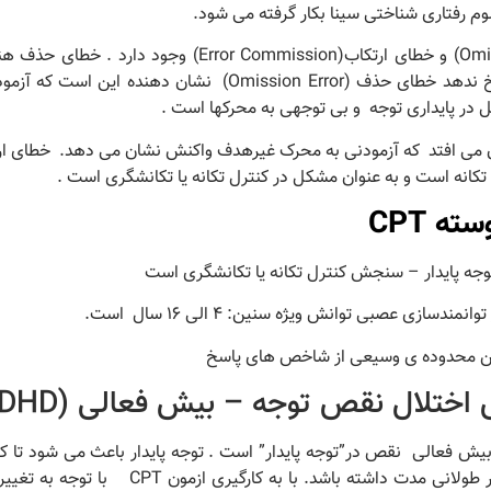
دراین آزمون دونوع خطای حذف (Omission Error) و خطای ارتکاب(Error Commission) و
اتفاق می افتد که آزمونی به محرک هدف پاسخ ندهد خطای حذف (Omission Error) نشان دهن
ر پایداری توجه و بی توجهی به محرکها است .
سته
CPT
 پایدار – سنجش کنترل تکانه یا تکانشگری است
سازی عصبی توانش ویژه سنین: 4 الی 16 سال است.
رفتن محدوده ی وسيعی از شاخص های پاسخ
لال نقص توجه – بیش فعالی (ADHD)
بیش فعالی نقص در”توجه پایدار” است . توجه پایدار باعث می شود تا ک
توجه مستقیم و بی وقفه به منابع اطلاعاتی در طولانی مدت داشته باشد. با به 