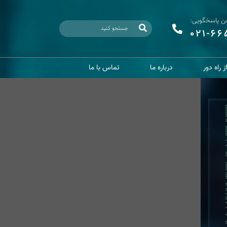
فن پاسخگویی:
021-6
 راه دور
درباره ما
تماس با ما