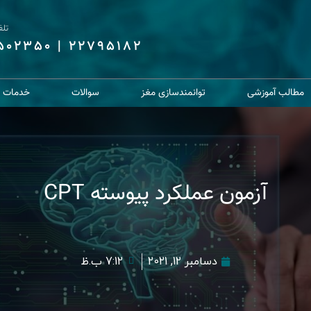
تل
6502350
|
22795182
مطالب آموزشی
توانمندسازی مغز
سوالات
خدمات از
آزمون عملکرد پیوسته CPT
دسامبر 12, 2021
7:12 ب.ظ