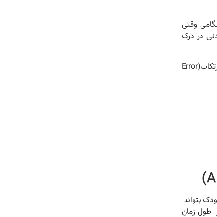
جود دارد . خطای حذف هنگامی وقتی
ده این است که آزمودنی در درک
خطای ارتکاب(Error Commission) وقتی اتفاق می افتد که آزمودنی به محرک غیرهدف واکنش نشان می دهد. خطای ارتکاب(Error
ودک بتواند
کارگیری ازمون CPT با توجه به تغییر طول زمان