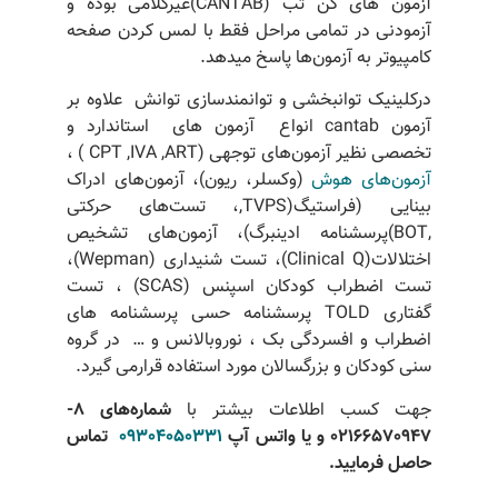
آزمون های کن تب (CANTAB)غیرکلامی بوده و
آزمودنی در تمامی مراحل فقط با لمس کردن صفحه
کامپیوتر به آزمون‌ها پاسخ می­دهد.
درکلینیک توانبخشی و توانمندسازی توانش علاوه بر
آزمون cantab انواع آزمون های ‌ استاندارد و
تخصصی نظیر آزمون‌های توجهی (CPT ,IVA ,ART ) ،
آزمون‌های هوش
(وکسلر، ریون)، آزمون‌های ادراک
بینایی (فراستیگ(TVPS,، تست‌های حرکتی
,BOT)پرسشنامه ادینبرگ)، آزمون‌های تشخیص
اختلالات(Clinical Q)، تست شنیداری (Wepman)،
تست اضطراب کودکان اسپنس (SCAS) ، تست
گفتاری TOLD پرسشنامه حسی پرسشنامه های
اضطراب و افسردگی بک ، نوروبالانس و … در گروه
سنی کودکان و بزرگسالان مورد استفاده قرارمی گیرد.
جهت کسب اطلاعات بیشتر با
شماره‌های 8-
02166570947 و یا واتس آپ
09304050331
تماس
حاصل فرمایید
.