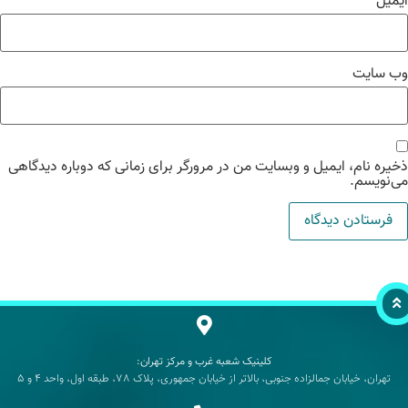
میل
*
‌ سایت
یره نام، ایمیل و وبسایت من در مرورگر برای زمانی که دوباره دیدگاهی
‌نویسم.
کلینیک شعبه غرب و مرکز تهران:
تهران، خیابان جمالزاده جنوبی، بالاتر از خیابان جمهوری، پلاک 78، طبقه اول، واحد 4 و 5