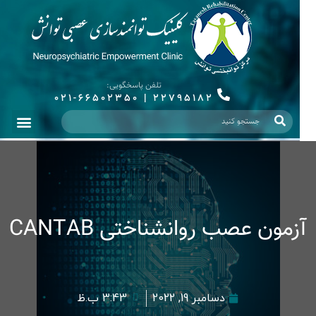
تلفن پاسخگویی:
021-66502350
|
22795182
آزمون عصب روانشناختی CANTAB
دسامبر 19, 2022
3:43 ب.ظ