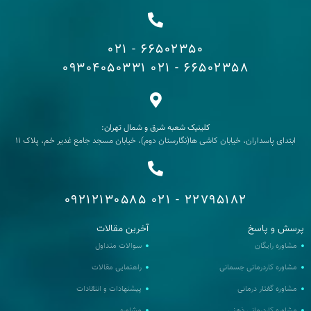
66502350 - 021
09304050331
66502358 - 021
کلینیک شعبه شرق و شمال تهران:
ابتدای پاسداران، خیابان کاشی ها(نگارستان دوم)، خیابان مسجد جامع غدیر خم، پلاک 11
09212130585
22795182 - 021
پرسش و پاسخ
آخرین مقالات
مشاوره رایگان
سوالات متداول
مشاوره کاردرمانی جسمانی
راهنمایی مقالات
مشاوره گفتار درمانی
پیشنهادات و انتقادات
مشاوره کاردرمانی ذهنی
مشاوره