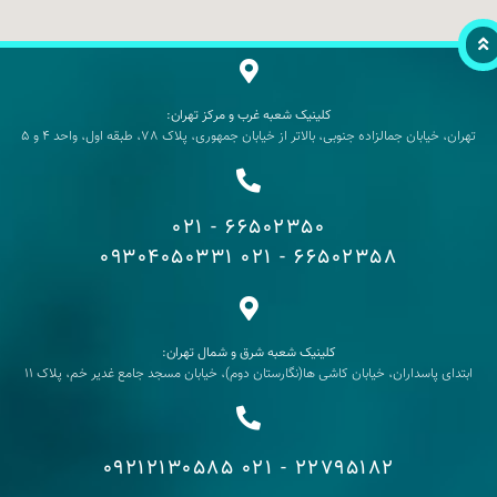
کلینیک شعبه غرب و مرکز تهران:
تهران، خیابان جمالزاده جنوبی، بالاتر از خیابان جمهوری، پلاک 78، طبقه اول، واحد 4 و 5
66502350 - 021
09304050331
66502358 - 021
کلینیک شعبه شرق و شمال تهران:
ابتدای پاسداران، خیابان کاشی ها(نگارستان دوم)، خیابان مسجد جامع غدیر خم، پلاک 11
09212130585
22795182 - 021