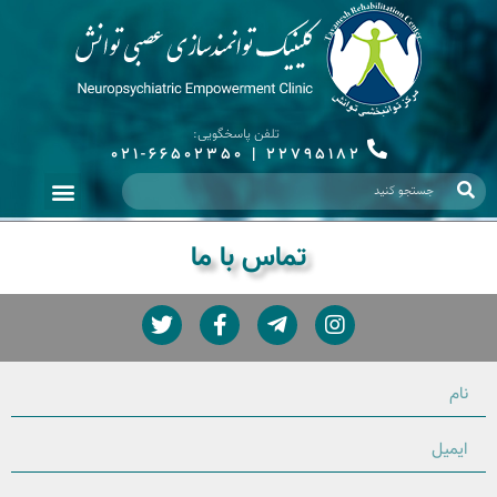
تلفن پاسخگویی:
021-66502350
|
22795182
تماس با ما