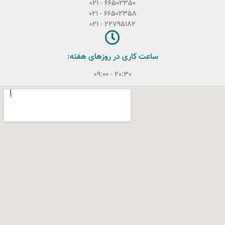
66502350 - 021
66502358 - 021
22795182 - 021
ساعت کاری در روزهای هفته:
20:30 - 09:00